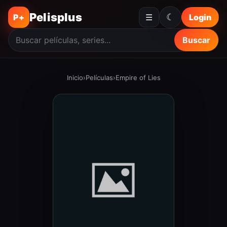
Pelisplus
☾
P+
☰
Login
Buscar
Inicio
›
Películas
›
Empire of Lies