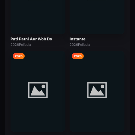
Pati Patni Aur Woh Do
Instante
2026
Película
2026
Película
2026
2026