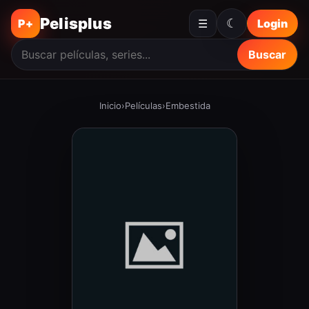
Pelisplus
☾
P+
☰
Login
Buscar
Inicio
›
Películas
›
Embestida