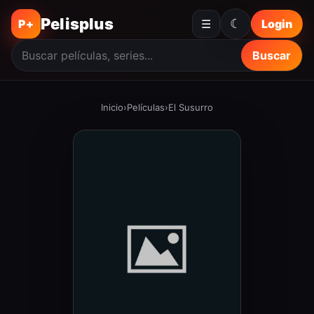
Pelisplus
☾
P+
☰
Login
Buscar
Inicio
›
Películas
›
El Susurro