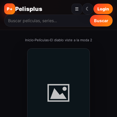
Pelisplus
☾
P+
☰
Login
Buscar
Inicio
›
Películas
›
El diablo viste a la moda 2