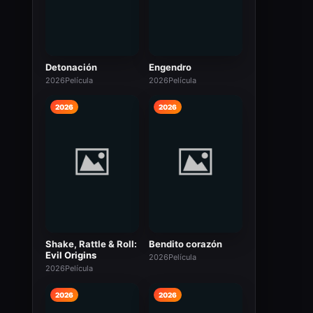
Detonación
Engendro
2026
Película
2026
Película
2026
2026
Shake, Rattle & Roll:
Bendito corazón
Evil Origins
2026
Película
2026
Película
2026
2026