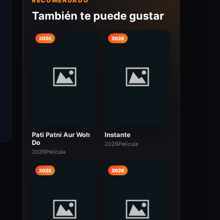
RECOMENDADO
También te puede gustar
2026
2026
Pati Patni Aur Woh
Instante
Do
2026
Película
2026
Película
2026
2026