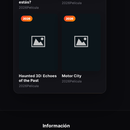
estás?
2026
Película
2026
Película
2026
2026
Haunted 3D: Echoes
Motor City
of the Past
2026
Película
2026
Película
Información