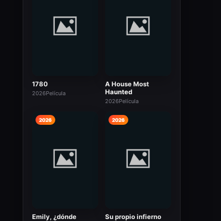
1780
A House Most
Haunted
2026
Película
2026
Película
2026
2026
Emily, ¿dónde
Su propio infierno