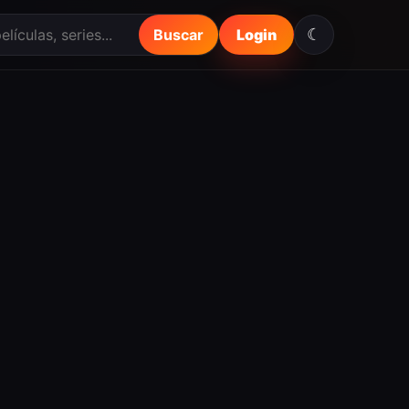
☾
Buscar
Login