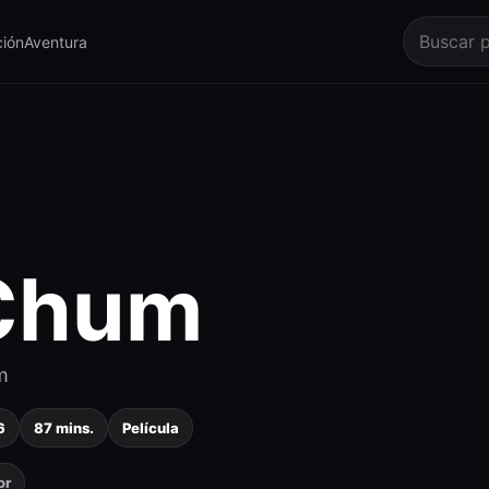
ión
Aventura
Chum
m
6
87 mins.
Película
or