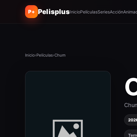
Pelisplus
P+
Inicio
Películas
Series
Acción
Animac
Inicio
›
Películas
›
Chum
Chu
202
Terr