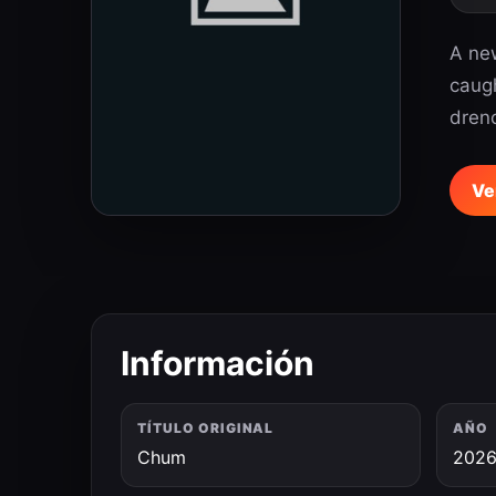
A new
caugh
drenc
Ve
Información
TÍTULO ORIGINAL
AÑO
Chum
202