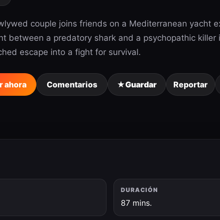
lywed couple joins friends on a Mediterranean yacht ex
t between a predatory shark and a psychopathic killer i
hed escape into a fight for survival.
r ahora
Comentarios
★
Guardar
Reportar
DURACIÓN
6
87 mins.