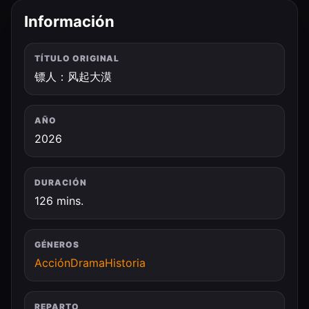
Información
TÍTULO ORIGINAL
镖人：风起大漠
AÑO
2026
DURACIÓN
126 mins.
GÉNEROS
Acción
Drama
Historia
REPARTO