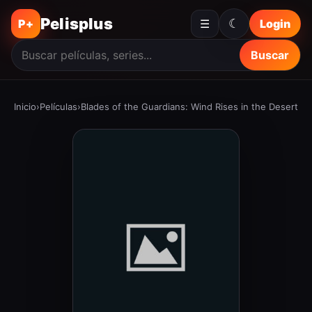
Pelisplus
☾
P+
☰
Login
Buscar
Inicio
›
Películas
›
Blades of the Guardians: Wind Rises in the Desert