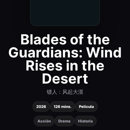
Blades of the
Guardians: Wind
Rises in the
Desert
镖人：风起大漠
2026
126 mins.
Película
Acción
Drama
Historia